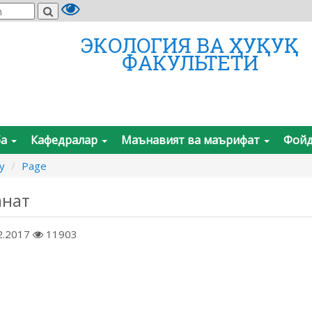
ЭКОЛОГИЯ ВА ҲУҚУҚ
ФАКУЛЬТЕТИ
ба
Кафедралар
Маънавият ва маърифат
Фойд
y
Page
анат
2.2017
11903