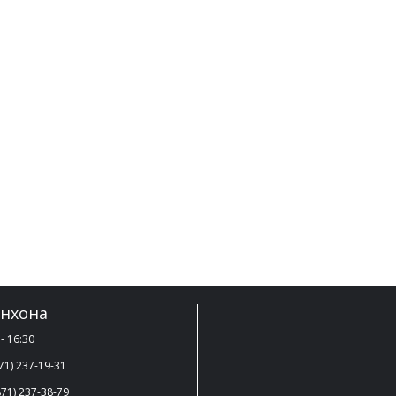
нхона
- 16:30
71) 237-19-31
71) 237-38-79