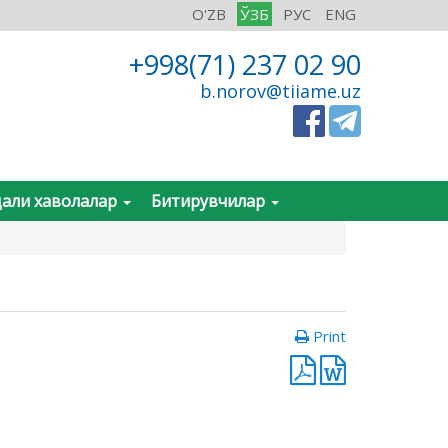
O'ZB
ЎЗБ
РУС
ENG
+998(71) 237 02 90
b.norov@tiiame.uz
али хаволалар
Битирувчилар
Print