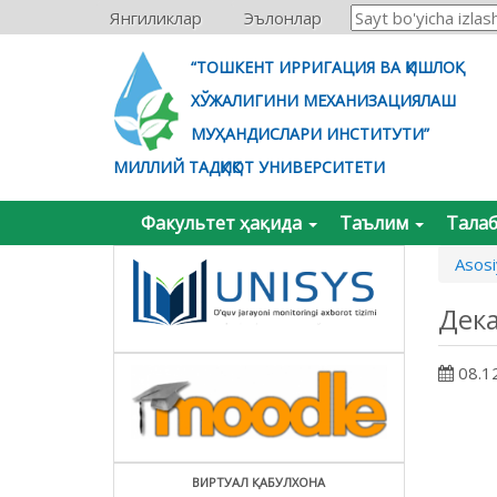
Янгиликлар
Эълонлар
“ТОШКЕНТ ИРРИГАЦИЯ ВА ҚИШЛОҚ
ХЎЖАЛИГИНИ МЕХАНИЗАЦИЯЛАШ
МУҲАНДИСЛАРИ ИНСТИТУТИ”
МИЛЛИЙ ТАДҚИҚОТ УНИВЕРСИТЕТИ
Факультет ҳақида
Таълим
Тала
Asosi
Дек
08.1
ВИРТУАЛ ҚАБУЛХОНА