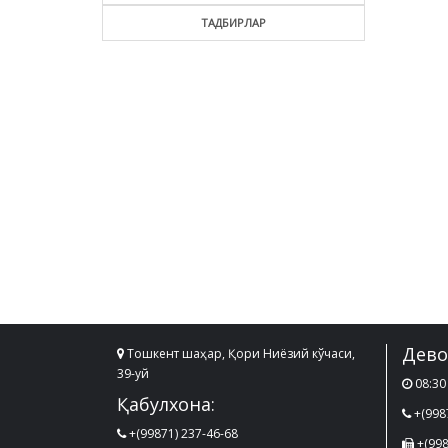
ТАДБИРЛАР
Дево
Тошкент шаҳар, Қори Ниёзий кўчаси,
39-уй
08:30 
Қабулхона:
+(998
+(99871) 237-46-68
+(998