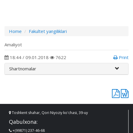
Home
Fakultet yangiliklari
Amaliyot
18:44 / 09.01.2018
7622
Print
Shartnomalar
Toshkent shahar, Qori Niyoziy ko'chasi, 39-uy
Qabulxona:
+(99871) 237-46-68