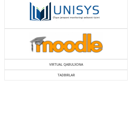
VIRTUAL QABULXONA
TADBIRLAR