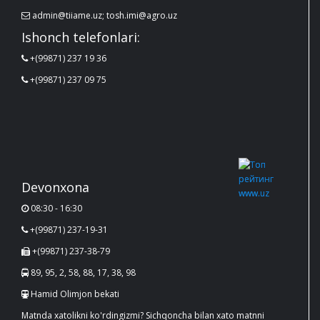
admin@tiiame.uz; tosh.imi@agro.uz
Ishonch telefonlari:
+(99871) 237 19 36
+(99871) 237 09 75
Devonxona
08:30 - 16:30
+(99871) 237-19-31
+(99871) 237-38-79
89, 95, 2, 58, 88, 17, 38, 98
Hamid Olimjon bekati
Matnda xatolikni ko'rdingizmi? Sichqoncha bilan xato matnni