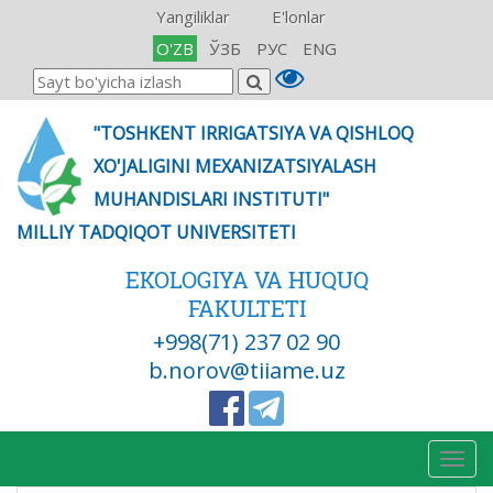
Yangiliklar
E'lonlar
O'ZB
ЎЗБ
РУС
ENG
"TOSHKENT IRRIGATSIYA VA QISHLOQ
XO'JALIGINI MEXANIZATSIYALASH
MUHANDISLARI INSTITUTI"
MILLIY TADQIQOT UNIVERSITETI
EKOLOGIYA VA HUQUQ
FAKULTETI
+998(71) 237 02 90
b.norov@tiiame.uz
Togg
navig