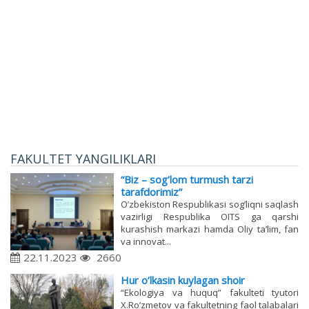
FAKULTET YANGILIKLARI
“Biz – sog’lom turmush tarzi
tarafdorimiz”
O’zbekiston Respublikasi sog’liqni saqlash
vazirligi Respublika OITS ga qarshi
kurashish markazi hamda Oliy ta’lim, fan
va innovat...
22.11.2023
2660
Hur o’lkasin kuylagan shoir
“Ekologiya va huquq” fakulteti tyutori
X.Ro’zmetov va fakultetning faol talabalari