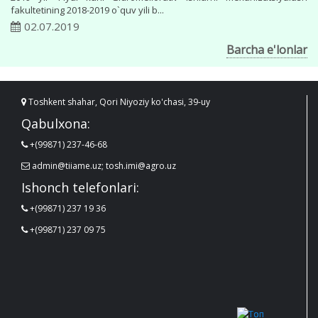
fakultetining 2018-2019 o`quv yili b...
02.07.2019
Barcha e'lonlar
Toshkent shahar, Qori Niyoziy ko'chasi, 39-uy
Qabulxona:
+(99871) 237-46-68
admin@tiiame.uz; tosh.imi@agro.uz
Ishonch telefonlari:
+(99871) 237 19 36
+(99871) 237 09 75