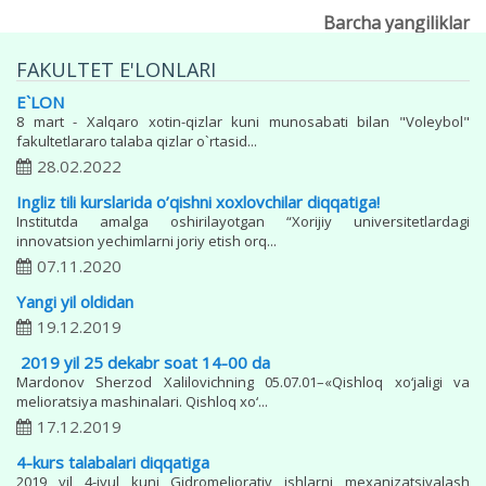
Barcha yangiliklar
FAKULTET E'LONLARI
E`LON
8 mart - Xalqaro xotin-qizlar kuni munosabati bilan "Voleybol"
fakultetlararo talaba qizlar o`rtasid...
28.02.2022
Ingliz tili kurslarida o’qishni xoxlovchilar diqqatiga!
Institutda amalga oshirilayotgan “Xorijiy univеrsitеtlardagi
innovatsion yechimlarni joriy etish orq...
07.11.2020
Yangi yil oldidan
19.12.2019
2019 yil 25 dekabr soat 14-00 da
Mardonov Sherzod Xalilovichning 05.07.01–«Qishloq xo‘jaligi va
melioratsiya mashinalari. Qishloq xo‘...
17.12.2019
4-kurs talabalari diqqatiga
2019 yil 4-iyul kuni Gidromeliorativ ishlarni mexanizatsiyalash