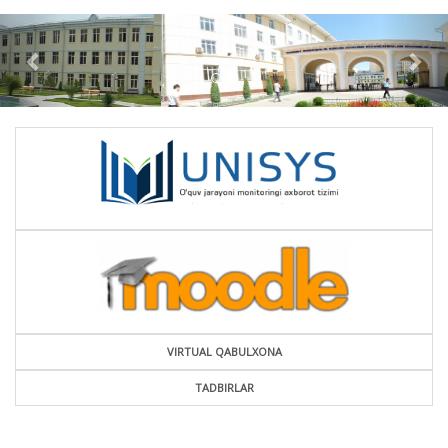
VIRTUAL QABULXONA
TADBIRLAR