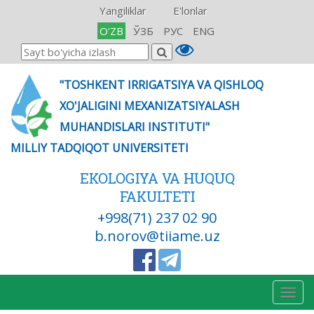
Yangiliklar
E'lonlar
O'ZB
ЎЗБ
РУС
ENG
"TOSHKENT IRRIGATSIYA VA QISHLOQ
XO'JALIGINI MEXANIZATSIYALASH
MUHANDISLARI INSTITUTI"
MILLIY TADQIQOT UNIVERSITETI
EKOLOGIYA VA HUQUQ
FAKULTETI
+998(71) 237 02 90
b.norov@tiiame.uz
Togg
navig