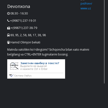
Devonxona
08:30 - 16:30
+(99871) 237-19-31
+(99871) 237-38-79
89, 95, 2, 58, 88, 17, 38, 98
Hamid Olimjon bekati
Matnda xatolikni ko'rdingizmi? Sichqoncha bilan xato matnni
belgilang va CTRL+ENTER tugmalarini bosing.