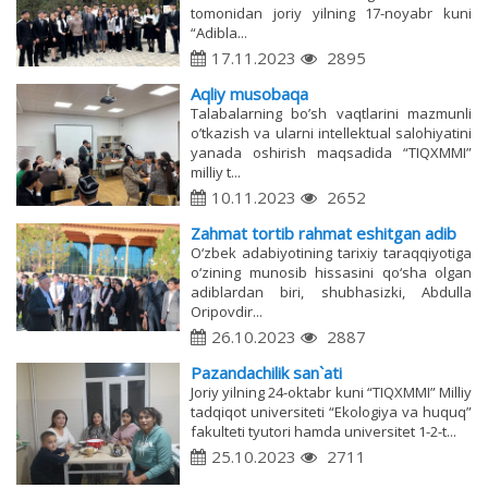
tomonidan joriy yilning 17-noyabr kuni
“Adibla...
17.11.2023
2895
Aqliy musobaqa
Talabalarning bo’sh vaqtlarini mazmunli
o’tkazish va ularni intellektual salohiyatini
yanada oshirish maqsadida “TIQXMMI”
milliy t...
10.11.2023
2652
Zahmat tortib rahmat eshitgan adib
O‘zbek adabiyotining tarixiy taraqqiyotiga
o‘zining munosib hissasini qo‘sha olgan
adiblardan biri, shubhasizki, Abdulla
Oripovdir...
26.10.2023
2887
Pazandachilik san`ati
Joriy yilning 24-oktabr kuni “TIQXMMI” Milliy
tadqiqot universiteti “Ekologiya va huquq”
fakulteti tyutori hamda universitet 1-2-t...
25.10.2023
2711